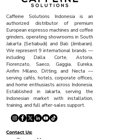
menghilangkan segala sisa-
sisa minyak kopi, endapan,
Caffeine Solutions Indonesia is an
maupun bau-bau kopi yang
authorized distributor of premium
terendap pada burr dan
European espresso machines and coffee
casings di grinder.
grinders, operating showrooms in South
Jakarta (Setiabudi) and Bali (Jimbaran).
Pembersih grinder ini:
We represent 9 international brands —
- Bebas phosphate
including Dalla Corte, Astoria,
- Sifatnya akan terdaur ulang
Fiorenzato, Saeco, Gaggia, Eureka,
secara alami
Anfim Milano, Ditting, and Necta —
- GMA (genetically modified
serving cafés, hotels, corporate offices,
and home enthusiasts across Indonesia.
organism) free
Established in Jakarta, serving the
- Telah terdaftar sebagai
Indonesian market with installation,
produk untuk penggunaan
training, and full after-sales support.
organik
Cara menggunakan Cafetto
Grinder Clean:
Contact Us:
- Gunakan sekali sebulan