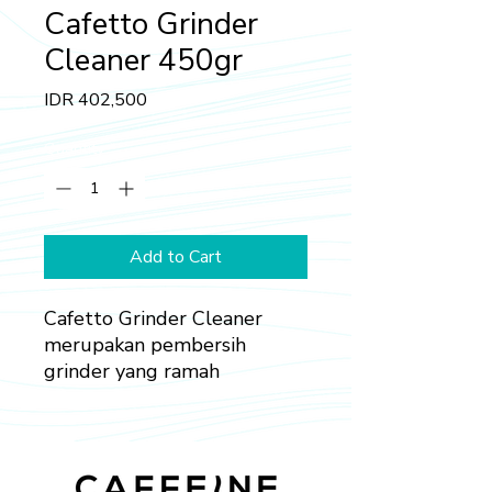
Cafetto Grinder
Cleaner 450gr
Price
IDR 402,500
Quantity
*
Add to Cart
Cafetto Grinder Cleaner
merupakan pembersih
grinder yang ramah
lingkungan dan umumnya
ditujukan untuk penggunaan
organik. Cafetto Grinder
Cleaner berfungsi untuk