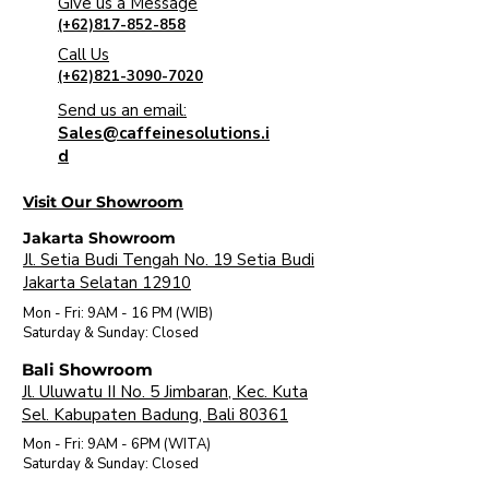
Give us a Message
atau lebih sesuai frekuensi
(+62)817-852-858
dengan yang dibutuhkan
Call Us
- Kosongkan semua kopi dan
(+62)821-3090-7020
sisa-sisa kopi dari grinder
Send us an email:
- Masukkan sekitar 45 gram
Sales@caffeinesolutions.i
Cafetto Grinder Clean ke
d
dalam grinder
- Hidupkan dan operasikan
Visit Our Showroom
grinder seperti biasa
Jakarta Showroom
- Kosongkan dosing chamber
Jl. Setia Budi Tengah No. 19 Setia Budi
pada grinder dari sisa-sisa
Jakarta Selatan 12910
Cafetto Grinder Clean, dan
Mon - Fri: 9AM - 16 PM (WIB)
sapu segala butiran-butiran
​Saturday & Sunday: Closed
Cafetto yang sekiranya masih
Bali Showroom
tersisa
Jl. Uluwatu II No. 5 Jimbaran, Kec. Kuta
Sel. Kabupaten Badung, Bali 80361
Mon - Fri: 9AM - 6PM (WITA)
​Saturday & Sunday: Closed